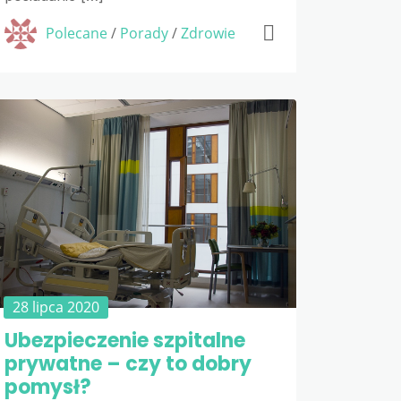
Polecane
/
Porady
/
Zdrowie
28 lipca 2020
Ubezpieczenie szpitalne
prywatne – czy to dobry
pomysł?