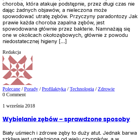
choroba, która atakuje podstępnie, przez długi czas nie
dając żadnych objawów, a nieleczona może
spowodować utratę zębów. Przyczyny paradontozy Jak
prawie każda choroba zapalna zębów, jest
spowodowana głównie przez bakterie. Namnażają się
one w okolicach okołozębowych, głównie z powodu
niedostatecznej higieny […]
Redakcja
Polecane
/
Porady
/
Profilaktyka
/
Technologia
/
Zdrowie
0 Comment
1 września 2018
Wybielanie zębów – sprawdzone sposoby
Biały uśmiech i zdrowe zęby to duży atut. Jednak barwa
szkliwa jest uzależniona od wielu czynników, a w