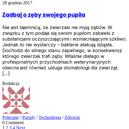
28 grudnia 2017
Zadbaj o zęby swojego pupila
Nie jest tajemnicą, że zwierzaki nie myją zębów. W
związku z tym podaje się swoim pupilom zabawki z
substancjami oczyszczającymi i wzmacniającymi szkliwo.
Jednak to nie wystarczy – bakterie atakują dziąsła.
Dochodzi do silnego stanu zapalnego, w konsekwencji
którego zwierzak trafi zęby. Właśnie dlatego w
profesjonalnych przychodniach weterynaryjnych
obecna jest również usługa stomatologii dla zwierząt.
[…]
Redakcja
Polecane
/
Porady
/
Technologia
/
Zdrowie
0 Comment
Page
Page
Page
Page
1
2
3
4
Next