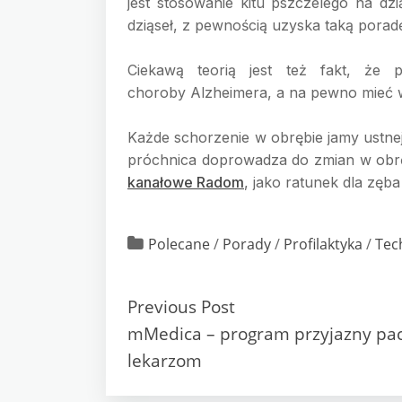
jest stosowanie kitu pszczelego na d
dziąseł, z pewnością uzyska taką porad
Ciekawą teorią jest też fakt, że
choroby Alzheimera, a na pewno mieć w
Każde schorzenie w obrębie jamy ustnej
próchnica doprowadza do zmian w obrę
kanałowe Radom
, jako ratunek dla zę
Polecane
/
Porady
/
Profilaktyka
/
Tec
Previous Post
mMedica – program przyjazny pac
lekarzom