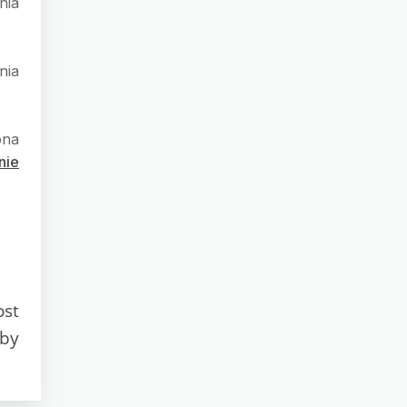
nia
nia
ona
nie
ost
oby