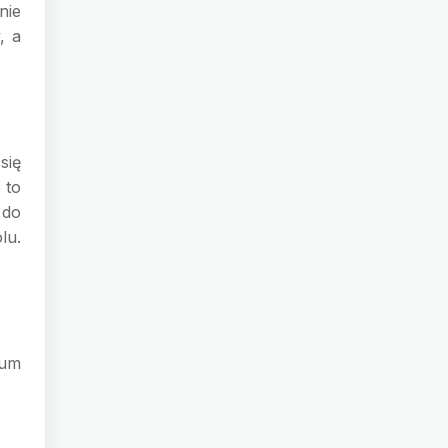
nie
, a
się
 to
 do
lu.
ium