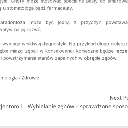
ziąsła. Chory może stosować specjalne pasty do smarowa
ę u stomatologa bądź farmaceuty.
 paradontoza może być jedną z przyczyn powstawa
pływ na jej rozwój.
 wymaga wnikliwej diagnostyki. Na przykład długo nielecz
bie miazgi zęba i w konsekwencji konieczne będzie
lecze
ba i powstrzymania stanów zapalnych w obrębie zębów.
hnologia
/
Zdrowie
Next P
jentom i
Wybielanie zębów – sprawdzone spos