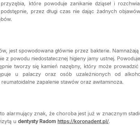
 przyzębia, które powoduje zanikanie dziąseł i rozchwia
 podstępnie, przez długi czas nie dając żadnych objawów
ębów.
w, jest spowodowana głównie przez bakterie. Namnażają 
e z powodu niedostatecznej higieny jamy ustnej. Powoduje
ępnie tworzy się kamień nazębny, który może prowadzić
tępuje u palaczy oraz osób uzależnionych od alkoho
, reumatoidalne zapalenie stawów oraz awitaminoza.
st to alarmujący znak, że choroba jest już w znacznym stad
izytą u
dentysty Radom
https://koronadent.pl/
.