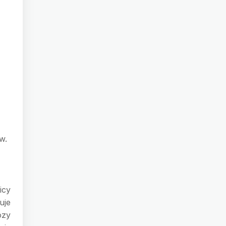
w.
icy
uje
ozy