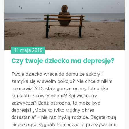
11 maja 2016
Czy twoje dziecko ma depresję?
Twoje dziecko wraca do domu ze szkoły i
zamyka się w swoim pokoju? Nie chce z nikim
rozmawiać? Dostaje gorsze oceny lub unika
kontaktu z rówieśnikami? Śpi więcej niż
zazwyczaj? Bądź ostrożna, to może być
depresja! „Może to tylko trudny okres
dorastania” – nie raz myślą rodzice. Bagatelizują
niepokojące sygnały tłumacząc je przeżywaniem