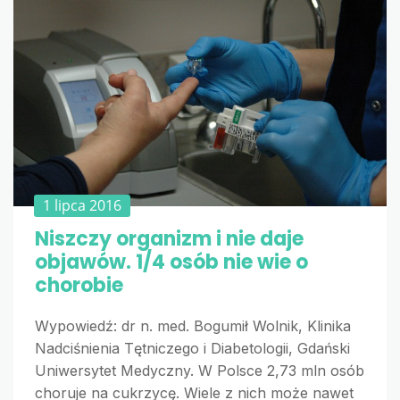
1 lipca 2016
Niszczy organizm i nie daje
objawów. 1/4 osób nie wie o
chorobie
Wypowiedź: dr n. med. Bogumił Wolnik, Klinika
Nadciśnienia Tętniczego i Diabetologii, Gdański
Uniwersytet Medyczny. W Polsce 2,73 mln osób
choruje na cukrzycę. Wiele z nich może nawet