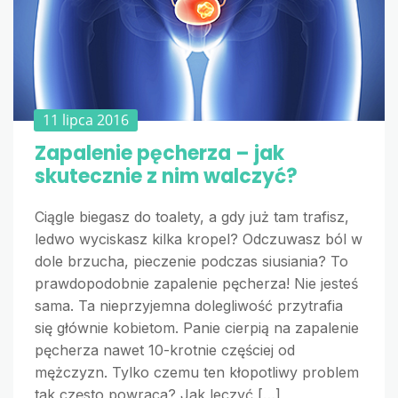
11 lipca 2016
Zapalenie pęcherza – jak
skutecznie z nim walczyć?
Ciągle biegasz do toalety, a gdy już tam trafisz,
ledwo wyciskasz kilka kropel? Odczuwasz ból w
dole brzucha, pieczenie podczas siusiania? To
prawdopodobnie zapalenie pęcherza! Nie jesteś
sama. Ta nieprzyjemna dolegliwość przytrafia
się głównie kobietom. Panie cierpią na zapalenie
pęcherza nawet 10-krotnie częściej od
mężczyzn. Tylko czemu ten kłopotliwy problem
tak często powraca? Jak leczyć […]