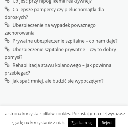
Co jeść przy hipoglikemii reaktywnej?
Co lepsze pampersy czy pieluchomajtki dla
dorosłych?
Ubezpieczenie na wypadek poważnego
zachorowania
Prywatne ubezpieczenie szpitalne – co nam daje?
Ubezpieczenie szpitalne prywatne – czy to dobry
pomysł?
Rehabilitacja stawu kolanowego – jak powinna
przebiegać?
Jak spać mniej, ale budzić się wypoczętym?
Ta strona korzysta z plików cookies. Pozostając na niej wyrażasz
Copyright
Przedlekarzem.pl
. All rights reserved.
| Designed by
zgodę na korzystanie z nich.
Zgadzam się
Reject
Crafthemes.com