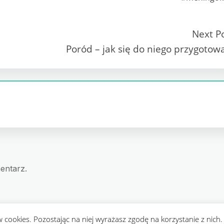
Next P
Poród – jak się do niego przygotow
entarz.
w cookies. Pozostając na niej wyrażasz zgodę na korzystanie z nich
ight
Przedlekarzem.pl
. All rights reserved.
| Designed by
Crafthem