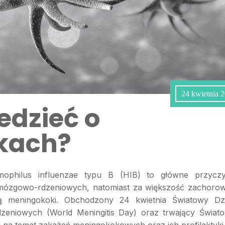
24 kwietnia 
edzieć o
kach?
ophilus influenzae typu B (HIB) to główne przycz
 mózgowo-rdzeniowych, natomiast za większość zachoro
ą meningokoki
.
Obchodzony 24 kwietnia Światowy Dz
eniowych (World Meningitis Day) oraz trwający Świat
i na temat zakażeń meningokokowych oraz ich profilaktyki