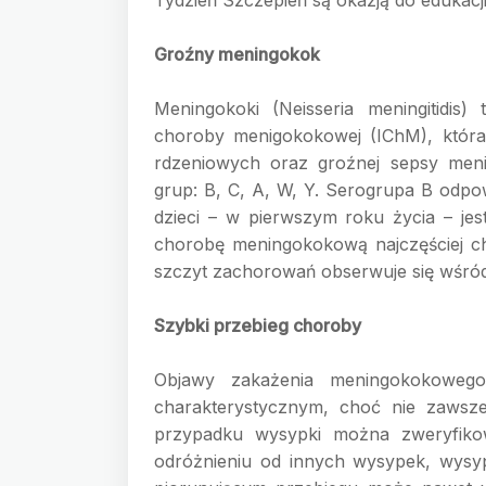
Groźny meningokok
Meningokoki (
Neisseria meningitidis)
choroby menigokokowej (IChM), któr
rdzeniowych oraz groźnej sepsy men
grup: B, C, A, W, Y
. Serogrupa B odpo
dzieci – w pierwszym roku życia – 
chorobę meningokokową najczęściej cho
szczyt zachorowań obserwuje się wśród
Szybki przebieg choroby
Objawy zakażenia meningokokowego
charakterystycznym, choć nie zaws
przypadku wysypki można zweryfiko
odróżnieniu od innych wysypek, wysy