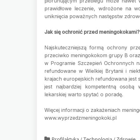
piorunującym przebiegu może nawet 
prawidłowe leczenie, wdrożone na wc
uniknięcia poważnych następstw zdrow
Jak się ochronić przed meningokokami?
Najskuteczniejszą formą ochrony prz
przeciwko meningokokom grupy B oraz 
w Programie Szczepień Ochronnych n
refundowane w Wielkiej Brytanii i nie
krajach europejskich refundowana jes
jest najbardziej kompetentną osobą 
lekarskiej warto spytać o poradę.
Więcej informacji o zakażeniach meni
www.wyprzedzmeningokoki.pl
Profilaktyka
/
Technologia
/
Zdrowie