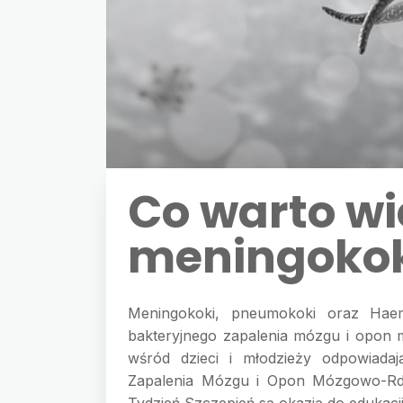
Co warto wi
meningoko
Meningokoki, pneumokoki oraz Haem
bakteryjnego zapalenia mózgu i opon
wśród dzieci i młodzieży odpowiadaj
Zapalenia Mózgu i Opon Mózgowo-Rdz
Tydzień Szczepień są okazją do edukacj