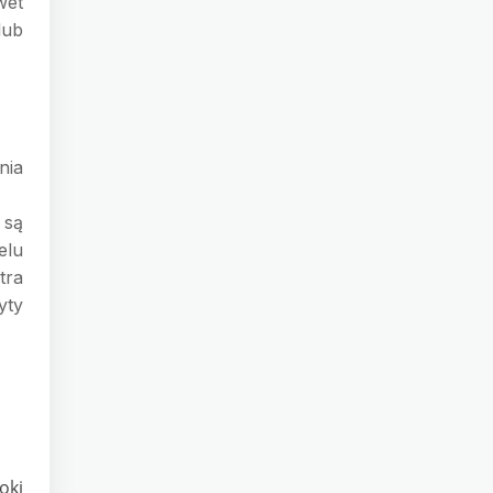
wet
lub
nia
 są
elu
tra
yty
oki