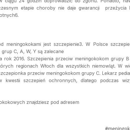
w ciągu 24 godzin doprowadzić do zgonu.
Ponadto,
na
zesnym etapie choroby nie daje gwarancji przeżycia 
otnych
6
.
ed meningokokami jest szczepienie
3
.
W Polsce szczepie
grup C, A, W, Y są zalecane
a rok 2016
. Szczepienia przeciw meningokokom grupy B
których regionach Włoch dla wszystkich niemowląt
. W wi
t szczepionka przeciw meningokokom grupy C
. Lekarz pedia
w kwestii szczepień ochronnych, dlatego podczas wiz
ngokokowych znajdziesz pod adresem
#meningok