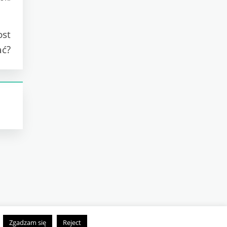
ost
ać?
.
Zgadzam się
Reject
es.com