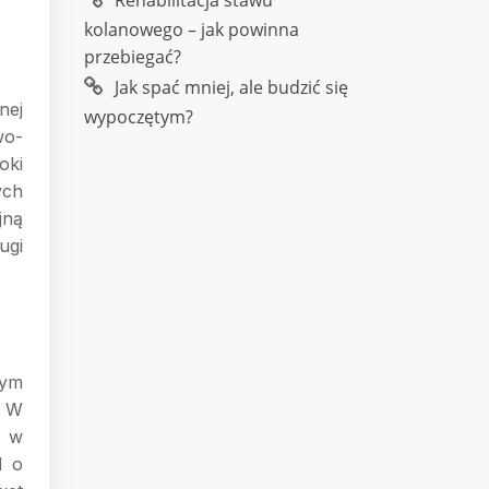
Rehabilitacja stawu
kolanowego – jak powinna
przebiegać?
Jak spać mniej, ale budzić się
nej
wypoczętym?
wo-
oki
ych
jną
ugi
ym
. W
– w
M o