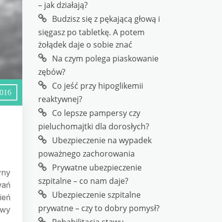
– jak działają?
Budzisz się z pękającą głową i
sięgasz po tabletkę. A potem
żołądek daje o sobie znać
Na czym polega piaskowanie
zębów?
Co jeść przy hipoglikemii
2016
reaktywnej?
Co lepsze pampersy czy
pieluchomajtki dla dorosłych?
Ubezpieczenie na wypadek
poważnego zachorowania
Prywatne ubezpieczenie
yny
szpitalne – co nam daje?
wań
Ubezpieczenie szpitalne
ień
prywatne – czy to dobry pomysł?
owy
.