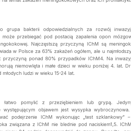
 to grupa bakterii
odpowiedzialnych za rozwój inwazyj
a może przebiegać pod postacią zapalenia opon mózgo
ingokokowej
.
Najczęstszą przyczyną IChM są meningok
wiada w Polsce za 63% zakażeń ogółem, ale u najmłodsz
jest przyczyną ponad 80% przypadków IChM
4
. Na inwazy
rują niemowlęta i małe dzieci w wieku poniżej 4. lat. Dr
 młodych ludzi w wieku 15-24 lat
.
 łatwo pomylić z przeziębieniem lub grypą
.
Jedyn
ze występującym objawem jest wysypka wybroczynowa
wać podejrzenie IChM wykonując „test szklankowy” 
pka związana z IChM nie blednie pod naciskiem
1,5
.
ICh