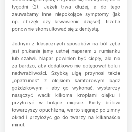
tygodni (2). Jeżeli trwa dłużej, a do tego
zauważamy inne niepokojące symptomy (jak
np. obrzęk czy krwawienie dziąseł), trzeba
ponownie skonsultować się z dentystą.
Jednym z klasycznych sposobów na ból zęba
jest płukanie jamy ustnej naparem z rumianku
lub szałwii. Napar powinien być ciepły, ale nie
za bardzo, aby dodatkowo nie potęgował bólu i
nadwrażliwości. Szybką ulgę przynosi także
„opatrunek” z olejkiem kamforowym bądź
goździkowym – aby go wykonać, wystarczy
nasączyć wacik kilkoma kroplami olejku i
przyłożyć w bolące miejsce. Kiedy bólowi
towarzyszy opuchlizna, warto sięgnąć po zimny
okład i przyłożyć go do twarzy na kilkanaście
minut.