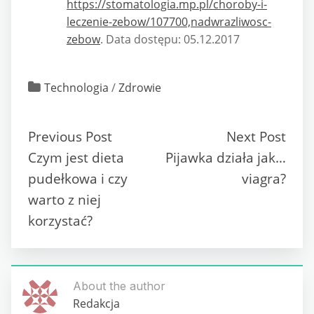
https://stomatologia.mp.pl/choroby-i-
leczenie-zebow/107700,nadwrazliwosc-
zebow
. Data dostępu: 05.12.2017
Technologia
/
Zdrowie
Previous Post
Next Post
Czym jest dieta
Pijawka działa jak…
pudełkowa i czy
viagra?
warto z niej
korzystać?
About the author
Redakcja