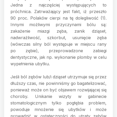
Jedna z najczęściej występujących to
próchnica. Zatrważający jest fakt, iż przeszło
90 proc. Polaków cierpi na tę dolegliwość (1).
Innymi możliwymi przyczynami bólu są:
zakażenie miazgi zęba, zanik dziąseł,
nadwrażliwość, szkorbut, usunięcie zęba
(wówczas silny ból występuje w miejscu rany
po zębie), przeprowadzone zabiegi
dentystyczne, jak np. wykonanie plomby w celu
wypełnienia ubytku.
Jeśli ból zębów lub/i dziąseł utrzymuje się przez
dłuższy czas, nie powinniśmy go bagatelizować,
ponieważ może on być objawem rozwijającej się
choroby. Unikanie wizyty w gabinecie
stomatologicznym tylko pogłębia problem,
powoduje mnożenie się ubytków i może
prowadzić w ostateczności do utraty zębów