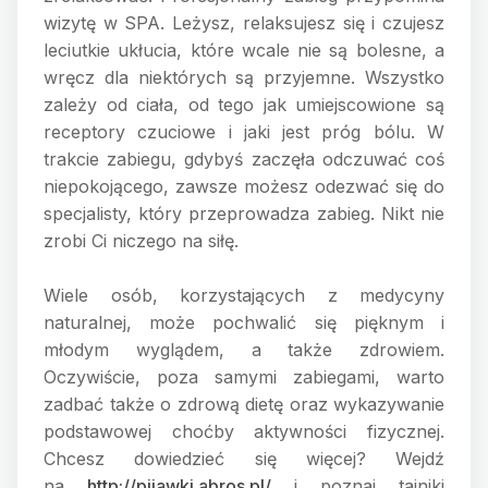
wizytę w SPA. Leżysz, relaksujesz się i czujesz
leciutkie ukłucia, które wcale nie są bolesne, a
wręcz dla niektórych są przyjemne. Wszystko
zależy od ciała, od tego jak umiejscowione są
receptory czuciowe i jaki jest próg bólu. W
trakcie zabiegu, gdybyś zaczęła odczuwać coś
niepokojącego, zawsze możesz odezwać się do
specjalisty, który przeprowadza zabieg. Nikt nie
zrobi Ci niczego na siłę.
Wiele osób, korzystających z medycyny
naturalnej, może pochwalić się pięknym i
młodym wyglądem, a także zdrowiem.
Oczywiście, poza samymi zabiegami, warto
zadbać także o zdrową dietę oraz wykazywanie
podstawowej choćby aktywności fizycznej.
Chcesz dowiedzieć się więcej? Wejdź
na
http://pijawki.abros.pl/
i poznaj tajniki