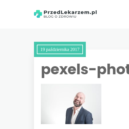
19 października 2017
pexels-phot