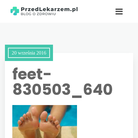
20 września 2016
feet-
830503_640