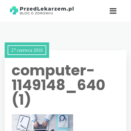
27 czerwca 2016
computer-
1149148_640
(1)