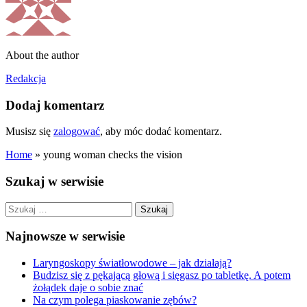
About the author
Redakcja
Dodaj komentarz
Musisz się
zalogować
, aby móc dodać komentarz.
Home
»
young woman checks the vision
Szukaj w serwisie
Szukaj:
Najnowsze w serwisie
Laryngoskopy światłowodowe – jak działają?
Budzisz się z pękającą głową i sięgasz po tabletkę. A potem
żołądek daje o sobie znać
Na czym polega piaskowanie zębów?