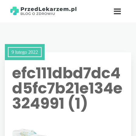
9 lutego 2022
efc111dbd7dc4
d5fc7b21e134e
324991 (1)