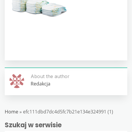
About the author
Redakcja
Home
»
efc111dbd7dc4d5fc7b21e134e324991 (1)
Szukaj w serwisie