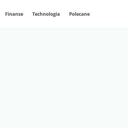
Finanse
Technologia
Polecane