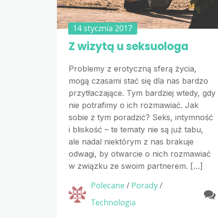
14 stycznia 2017
Z wizytą u seksuologa
Problemy z erotyczną sferą życia,
mogą czasami stać się dla nas bardzo
przytłaczające. Tym bardziej wtedy, gdy
nie potrafimy o ich rozmawiać. Jak
sobie z tym poradzić? Seks, intymność
i bliskość – te tematy nie są już tabu,
ale nadal niektórym z nas brakuje
odwagi, by otwarcie o nich rozmawiać
w związku ze swoim partnerem. […]
Polecane
/
Porady
/
Technologia