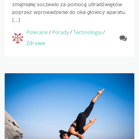
zmętniałej soczewki za pomocą ultradźwięków
poprzez wprowadzenie do oka głowicy aparatu.
[…]
Polecane
/
Porady
/
Technologia
/
Zdrowie