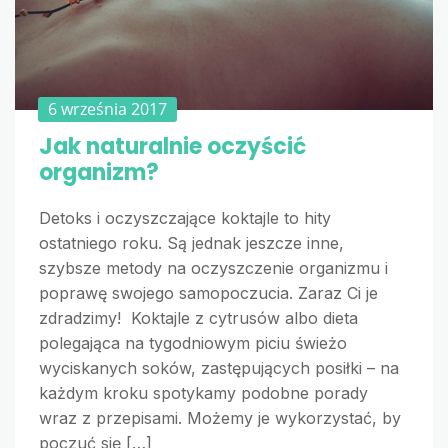
6 września 2017
Jak naturalnie oczyścić
organizm?
Detoks i oczyszczające koktajle to hity
ostatniego roku. Są jednak jeszcze inne,
szybsze metody na oczyszczenie organizmu i
poprawę swojego samopoczucia. Zaraz Ci je
zdradzimy! Koktajle z cytrusów albo dieta
polegająca na tygodniowym piciu świeżo
wyciskanych soków, zastępujących posiłki – na
każdym kroku spotykamy podobne porady
wraz z przepisami. Możemy je wykorzystać, by
poczuć się […]