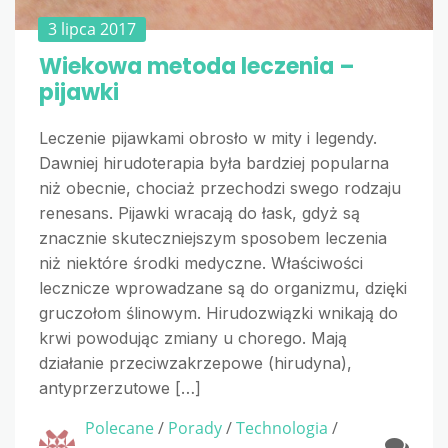
3 lipca 2017
Wiekowa metoda leczenia –
pijawki
Leczenie pijawkami obrosło w mity i legendy.
Dawniej hirudoterapia była bardziej popularna
niż obecnie, chociaż przechodzi swego rodzaju
renesans. Pijawki wracają do łask, gdyż są
znacznie skuteczniejszym sposobem leczenia
niż niektóre środki medyczne. Właściwości
lecznicze wprowadzane są do organizmu, dzięki
gruczołom ślinowym. Hirudozwiązki wnikają do
krwi powodując zmiany u chorego. Mają
działanie przeciwzakrzepowe (hirudyna),
antyprzerzutowe […]
Polecane
/
Porady
/
Technologia
/