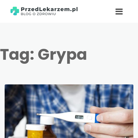
Tag:
Grypa