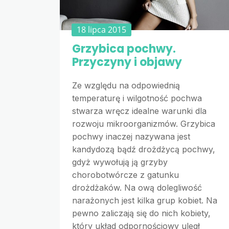
18 lipca 2015
Grzybica pochwy.
Przyczyny i objawy
Ze względu na odpowiednią
temperaturę i wilgotność pochwa
stwarza wręcz idealne warunki dla
rozwoju mikroorganizmów. Grzybica
pochwy inaczej nazywana jest
kandydozą bądź drożdżycą pochwy,
gdyż wywołują ją grzyby
chorobotwórcze z gatunku
drożdżaków. Na ową dolegliwość
narażonych jest kilka grup kobiet. Na
pewno zaliczają się do nich kobiety,
który układ odpornościowy uległ